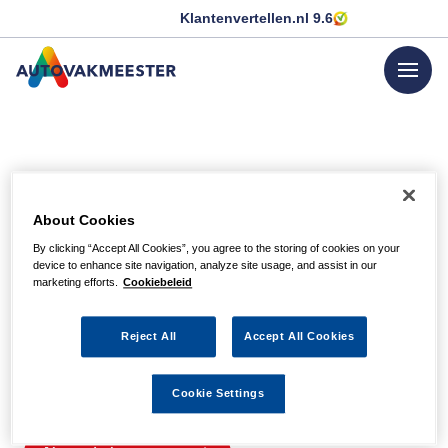
Klantenvertellen.nl
9.6
menu
GA NAAR DE HOMEPAGINA
Helaas, we hebben de
About Cookies
pagina niet kunnen
By clicking “Accept All Cookies”, you agree to the storing of cookies on your
device to enhance site navigation, analyze site usage, and assist in our
vinden
marketing efforts.
Cookiebeleid
Reject All
Accept All Cookies
Wellicht zit er een spel- of typfout in de URL of is de
actie waarnaar u zocht al verlopen. We hopen u weer op
Cookie Settings
weg te helpen met de volgende links.