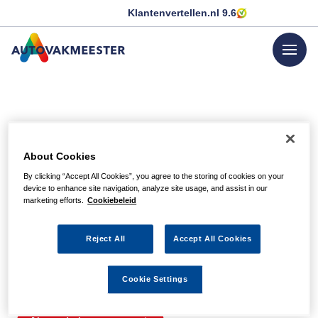
Klantenvertellen.nl
9.6
menu
GA NAAR DE HOMEPAGINA
Helaas, we hebben de
About Cookies
pagina niet kunnen
By clicking “Accept All Cookies”, you agree to the storing of cookies on your
device to enhance site navigation, analyze site usage, and assist in our
vinden
marketing efforts.
Cookiebeleid
Reject All
Accept All Cookies
Wellicht zit er een spel- of typfout in de URL of is de
actie waarnaar u zocht al verlopen. We hopen u weer op
Cookie Settings
weg te helpen met de volgende links.