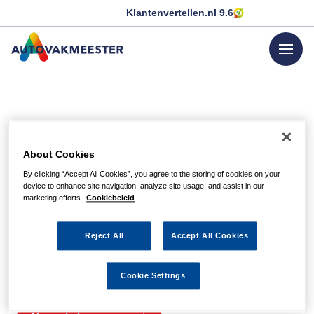
Klantenvertellen.nl
9.6
menu
GA NAAR DE HOMEPAGINA
Helaas, we hebben de
About Cookies
pagina niet kunnen
By clicking “Accept All Cookies”, you agree to the storing of cookies on your
device to enhance site navigation, analyze site usage, and assist in our
vinden
marketing efforts.
Cookiebeleid
Reject All
Accept All Cookies
Wellicht zit er een spel- of typfout in de URL of is de
actie waarnaar u zocht al verlopen. We hopen u weer op
Cookie Settings
weg te helpen met de volgende links.