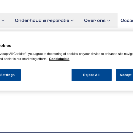
Onderhoud & reparatie
Over ons
Occa
okies
Accept All Cookies”, you agree to the storing of cookies on your device to enhance site navig
nd assist in our marketing efforts.
Cookiebeleid
agina niet kunnen vinden
 Settings
Reject All
Accept 
 actie waarnaar u zocht al verlopen. We hopen u weer op weg te h