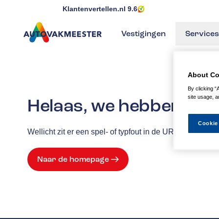
Klantenvertellen.nl
9.6
Vestigingen
Services
GA NAAR DE HOMEPAGINA
About Co
By clicking “
site usage, a
Helaas, we hebben de p
Cookie
Wellicht zit er een spel- of typfout in de URL of is de
Naar de homepage