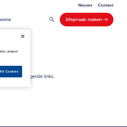
Nieuws
Contact
sions
Afspraak maken
ation, analyze
All Cookies
elpen met de volgende links.