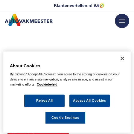
Klantenvertellen.nl
9.6
menu
GA NAAR DE HOMEPAGINA
Helaas, we hebben de
About Cookies
pagina niet kunnen
By clicking “Accept All Cookies”, you agree to the storing of cookies on your
device to enhance site navigation, analyze site usage, and assist in our
vinden
marketing efforts.
Cookiebeleid
Reject All
Accept All Cookies
Wellicht zit er een spel- of typfout in de URL of is de
actie waarnaar u zocht al verlopen. We hopen u weer op
Cookie Settings
weg te helpen met de volgende links.