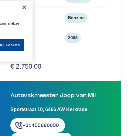
Brandstof
Benzine
ation, analyze
Bouwjaar
2005
All Cookies
Vraagprijs
€ 2.750,00
Autovakmeester Joop van Mil
Sportstraat 10
,
6466 AW
Kerkrade
+31455660030