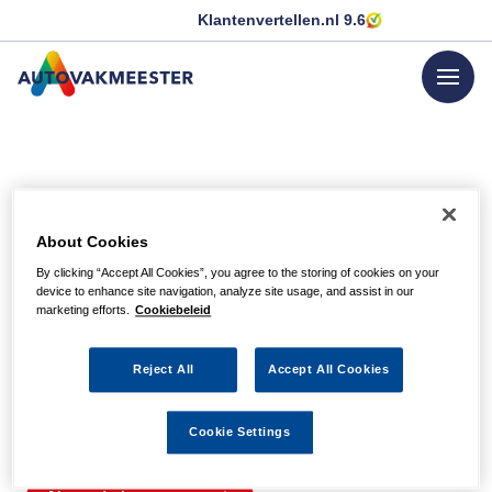
Klantenvertellen.nl
9.6
menu
GA NAAR DE HOMEPAGINA
Helaas, we hebben de
About Cookies
pagina niet kunnen
By clicking “Accept All Cookies”, you agree to the storing of cookies on your
device to enhance site navigation, analyze site usage, and assist in our
vinden
marketing efforts.
Cookiebeleid
Reject All
Accept All Cookies
Wellicht zit er een spel- of typfout in de URL of is de
actie waarnaar u zocht al verlopen. We hopen u weer op
Cookie Settings
weg te helpen met de volgende links.