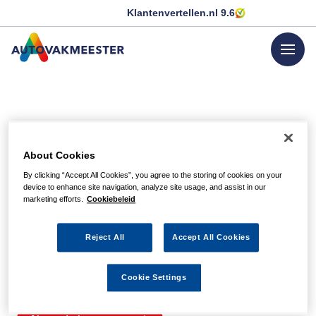
Klantenvertellen.nl
9.6
menu
GA NAAR DE HOMEPAGINA
Helaas, we hebben de
About Cookies
pagina niet kunnen
By clicking “Accept All Cookies”, you agree to the storing of cookies on your
device to enhance site navigation, analyze site usage, and assist in our
vinden
marketing efforts.
Cookiebeleid
Reject All
Accept All Cookies
Wellicht zit er een spel- of typfout in de URL of is de
actie waarnaar u zocht al verlopen. We hopen u weer op
Cookie Settings
weg te helpen met de volgende links.