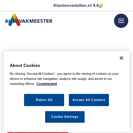
Klantenvertellen.nl
9.6
menu
GA NAAR DE HOMEPAGINA
Helaas, we hebben de
About Cookies
pagina niet kunnen
By clicking “Accept All Cookies”, you agree to the storing of cookies on your
device to enhance site navigation, analyze site usage, and assist in our
vinden
marketing efforts.
Cookiebeleid
Reject All
Accept All Cookies
Wellicht zit er een spel- of typfout in de URL of is de
actie waarnaar u zocht al verlopen. We hopen u weer op
Cookie Settings
weg te helpen met de volgende links.