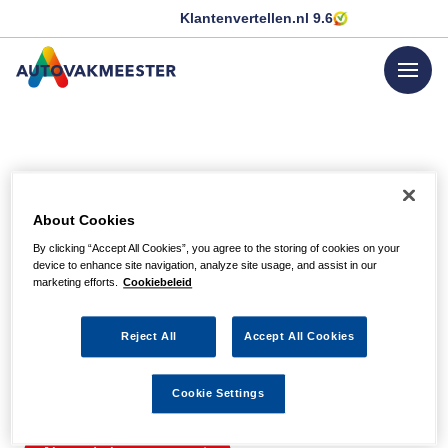
Klantenvertellen.nl
9.6
menu
GA NAAR DE HOMEPAGINA
Helaas, we hebben de
About Cookies
pagina niet kunnen
By clicking “Accept All Cookies”, you agree to the storing of cookies on your
device to enhance site navigation, analyze site usage, and assist in our
vinden
marketing efforts.
Cookiebeleid
Reject All
Accept All Cookies
Wellicht zit er een spel- of typfout in de URL of is de
actie waarnaar u zocht al verlopen. We hopen u weer op
Cookie Settings
weg te helpen met de volgende links.