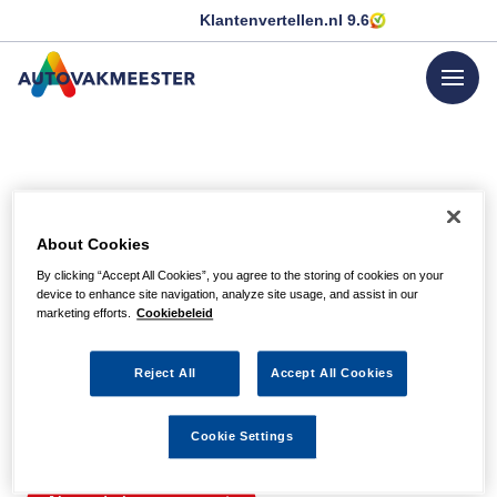
Klantenvertellen.nl
9.6
menu
GA NAAR DE HOMEPAGINA
Helaas, we hebben de
About Cookies
pagina niet kunnen
By clicking “Accept All Cookies”, you agree to the storing of cookies on your
device to enhance site navigation, analyze site usage, and assist in our
vinden
marketing efforts.
Cookiebeleid
Reject All
Accept All Cookies
Wellicht zit er een spel- of typfout in de URL of is de
actie waarnaar u zocht al verlopen. We hopen u weer op
Cookie Settings
weg te helpen met de volgende links.